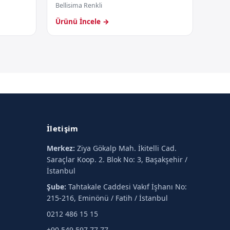
Bellisima Renkli
Ürünü İncele →
İletişim
Merkez:
Ziya Gökalp Mah. İkitelli Cad.
Saraçlar Koop. 2. Blok No: 3, Başakşehir /
İstanbul
Şube:
Tahtakale Caddesi Vakıf İşhanı No:
215-216, Eminönü / Fatih / İstanbul
0212 486 15 15
+90 549 597 77 77