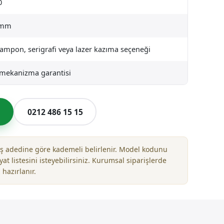
0
 mm
tampon, serigrafi veya lazer kazıma seçeneği
l mekanizma garantisi
l
0212 486 15 15
riş adedine göre kademeli belirlenir. Model kodunu
yat listesini isteyebilirsiniz. Kurumsal siparişlerde
 hazırlanır.