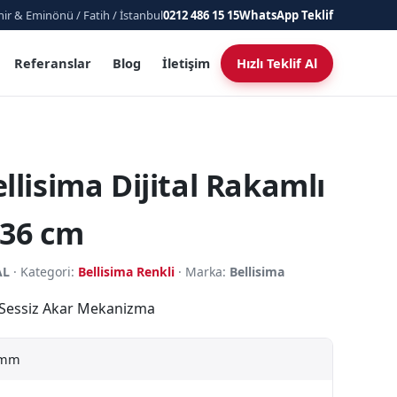
ir & Eminönü / Fatih / İstanbul
0212 486 15 15
WhatsApp Teklif
Referanslar
Blog
İletişim
Hızlı Teklif Al
llisima Dijital Rakamlı
 36 cm
AL
· Kategori:
Bellisima Renkli
· Marka:
Bellisima
· Sessiz Akar Mekanizma
 mm