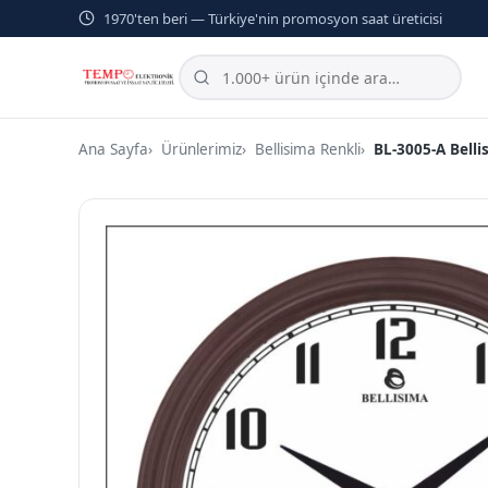
1970'ten beri — Türkiye'nin promosyon saat üreticisi
Ana Sayfa
Ürünlerimiz
Bellisima Renkli
BL-3005-A Belli