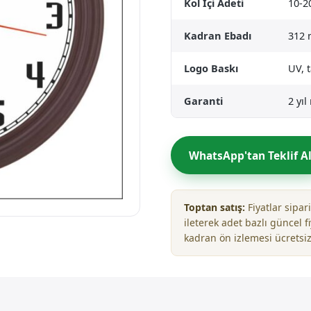
Kol İçi Adeti
10-2
Kadran Ebadı
312
Logo Baskı
UV, 
Garanti
2 yı
WhatsApp'tan Teklif A
Toptan satış:
Fiyatlar sipa
ileterek adet bazlı güncel fi
kadran ön izlemesi ücretsiz