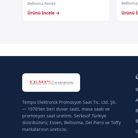
Bellisima
Bellisima Renkli
Ürünü İncele →
Ürünü İ
R
A
Tempo Elektronik Promosyon Saat Tic. Ltd. Şti.
— 1970'ten beri duvar saati, masa saati ve
B
promosyon saat üretimi. Serkisof Türkiye
B
distribütörü; Essen, Bellisima, Del Piero ve Toffy
markalarının üreticisi.
S