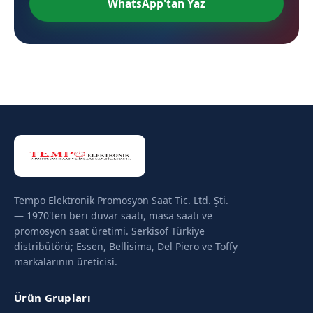
WhatsApp'tan Yaz
Tempo Elektronik Promosyon Saat Tic. Ltd. Şti.
— 1970'ten beri duvar saati, masa saati ve
promosyon saat üretimi. Serkisof Türkiye
distribütörü; Essen, Bellisima, Del Piero ve Toffy
markalarının üreticisi.
Ürün Grupları