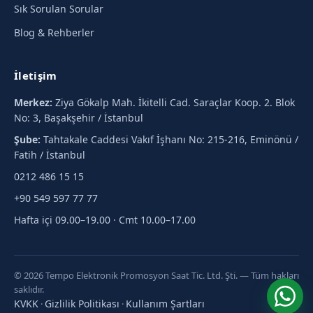
Sık Sorulan Sorular
Blog & Rehberler
İletişim
Merkez:
Ziya Gökalp Mah. İkitelli Cad. Saraçlar Koop. 2. Blok
No: 3, Başakşehir / İstanbul
Şube:
Tahtakale Caddesi Vakıf İşhanı No: 215-216, Eminönü /
Fatih / İstanbul
0212 486 15 15
+90 549 597 77 77
Hafta içi 09.00–19.00 · Cmt 10.00–17.00
© 2026 Tempo Elektronik Promosyon Saat Tic. Ltd. Şti. — Tüm hakları
saklıdır.
KVKK
Gizlilik Politikası
Kullanım Şartları
·
·