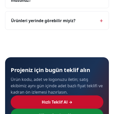
musunuz?
Ürünleri yerinde görebilir miyiz?
Projeniz için bugün teklif alın
Ürün kodu, adet ve logonuzu iletin; satış
ekibimiz aynı gün içinde adet bazlı fiyat teklifi ve
kadran ön izlemesi hazırlasın.
Hızlı Teklif Al →