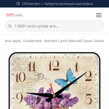
1970'ten beri — Türkiye'nin promosyon saat üreticisi
Ana Sayfa
Ürünlerimiz
Bombeli Camlı Dekoratif Duvar Saatleri