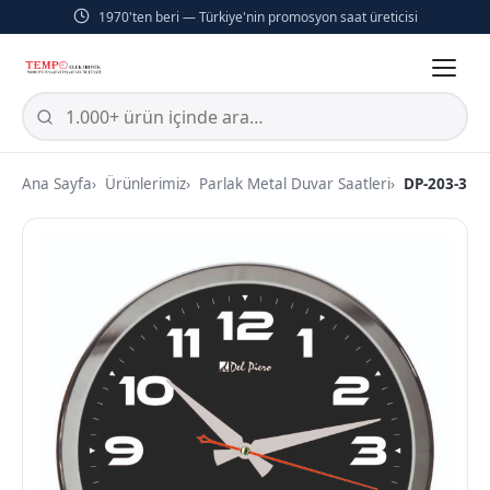
1970'ten beri — Türkiye'nin promosyon saat üreticisi
Ana Sayfa
Ürünlerimiz
Parlak Metal Duvar Saatleri
DP-203-3 A