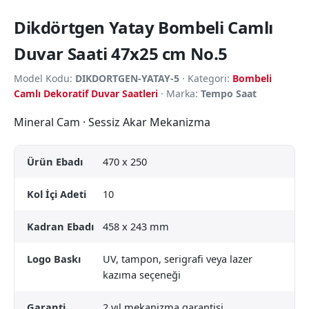
Dikdörtgen Yatay Bombeli Camlı
Duvar Saati 47x25 cm No.5
Model Kodu:
DIKDORTGEN-YATAY-5
· Kategori:
Bombeli
Camlı Dekoratif Duvar Saatleri
· Marka:
Tempo Saat
Mineral Cam · Sessiz Akar Mekanizma
Ürün Ebadı
470 x 250
Kol İçi Adeti
10
Kadran Ebadı
458 x 243 mm
Logo Baskı
UV, tampon, serigrafi veya lazer
kazıma seçeneği
Garanti
2 yıl mekanizma garantisi