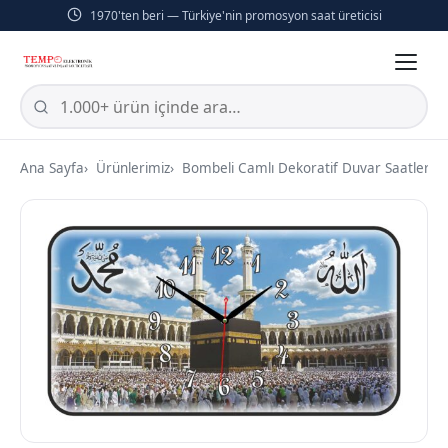
1970'ten beri — Türkiye'nin promosyon saat üreticisi
Ana Sayfa
Ürünlerimiz
Bombeli Camlı Dekoratif Duvar Saatleri