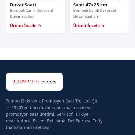
Duvar Saati
Saati 47x25 cm
Bombeli Camlı Dekoratif
Bombeli Camlı Dekoratif
Duvar Saatleri
Duvar Saatleri
Ürünü İncele →
Ürünü İncele →
Tempo Elektronik Promosyon Saat Tic. Ltd. Şti.
— 1970'ten beri duvar saati, masa saati ve
promosyon saat üretimi. Serkisof Türkiye
distribütörü; Essen, Bellisima, Del Piero ve Toffy
markalarının üreticisi.