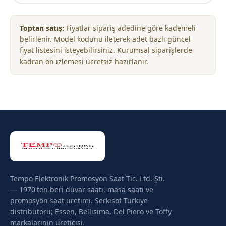
Toptan satış:
Fiyatlar sipariş adedine göre kademeli
belirlenir. Model kodunu ileterek adet bazlı güncel
fiyat listesini isteyebilirsiniz. Kurumsal siparişlerde
kadran ön izlemesi ücretsiz hazırlanır.
Tempo Elektronik Promosyon Saat Tic. Ltd. Şti.
— 1970'ten beri duvar saati, masa saati ve
promosyon saat üretimi. Serkisof Türkiye
distribütörü; Essen, Bellisima, Del Piero ve Toffy
markalarının üreticisi.