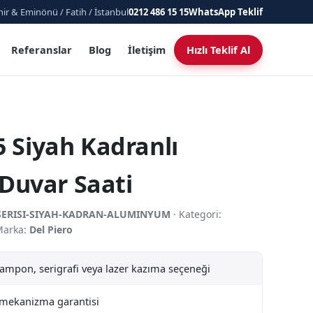
ir & Eminönü / Fatih / İstanbul
0212 486 15 15
WhatsApp Teklif
Referanslar
Blog
İletişim
Hızlı Teklif Al
5 Siyah Kadranlı
Duvar Saati
-SERISI-SIYAH-KADRAN-ALUMINYUM
· Kategori:
Marka:
Del Piero
tampon, serigrafi veya lazer kazıma seçeneği
l mekanizma garantisi