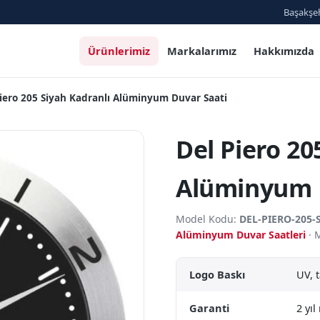
Başakşeh
Ürünlerimiz
Markalarımız
Hakkımızda
Piero 205 Siyah Kadranlı Alüminyum Duvar Saati
Del Piero 20
Alüminyum 
Model Kodu:
DEL-PIERO-205
Alüminyum Duvar Saatleri
· 
Logo Baskı
UV, 
Garanti
2 yı