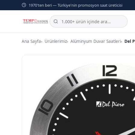
1970'ten beri — Türkiye'nin promosyon saat üreticisi
Ana Sayfa
Ürünlerimiz
Alüminyum Duvar Saatleri
Del 