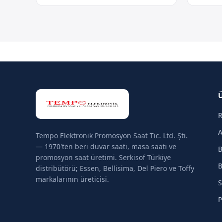
R
A
Tempo Elektronik Promosyon Saat Tic. Ltd. Şti.
— 1970'ten beri duvar saati, masa saati ve
B
promosyon saat üretimi. Serkisof Türkiye
B
distribütörü; Essen, Bellisima, Del Piero ve Toffy
markalarının üreticisi.
S
P