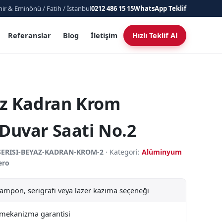
ir & Eminönü / Fatih / İstanbul
0212 486 15 15
WhatsApp Teklif
Referanslar
Blog
İletişim
Hızlı Teklif Al
az Kadran Krom
uvar Saati No.2
SERISI-BEYAZ-KADRAN-KROM-2
· Kategori:
Alüminyum
ero
tampon, serigrafi veya lazer kazıma seçeneği
l mekanizma garantisi