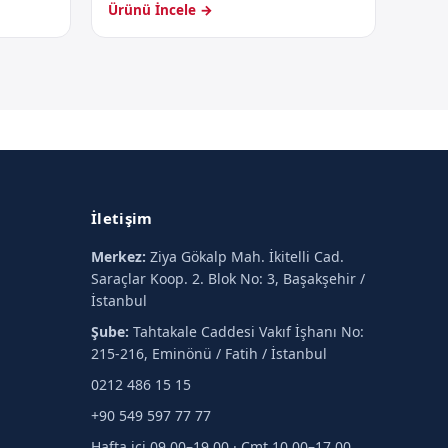
Ürünü İncele →
İletişim
Merkez:
Ziya Gökalp Mah. İkitelli Cad.
Saraçlar Koop. 2. Blok No: 3, Başakşehir /
İstanbul
Şube:
Tahtakale Caddesi Vakıf İşhanı No:
215-216, Eminönü / Fatih / İstanbul
0212 486 15 15
+90 549 597 77 77
Hafta içi 09.00–19.00 · Cmt 10.00–17.00