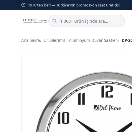
1970'ten beri — Türkiye'nin promosyon saat üreticisi
Ana Sayfa
Ürünlerimiz
Alüminyum Duvar Saatleri
DP-2