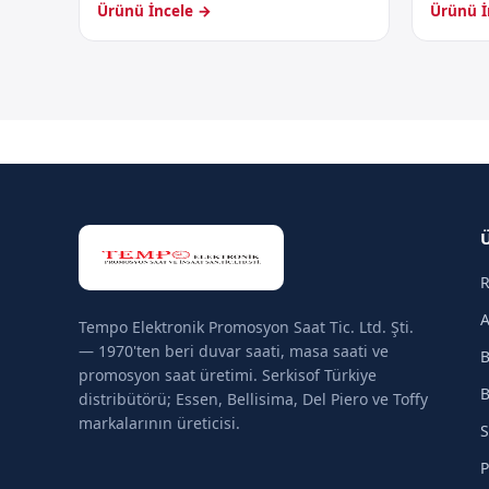
Ürünü İncele →
Ürünü İ
R
A
Tempo Elektronik Promosyon Saat Tic. Ltd. Şti.
— 1970'ten beri duvar saati, masa saati ve
B
promosyon saat üretimi. Serkisof Türkiye
B
distribütörü; Essen, Bellisima, Del Piero ve Toffy
markalarının üreticisi.
S
P