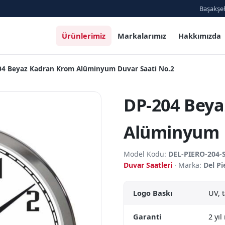
Başakşeh
Ürünlerimiz
Markalarımız
Hakkımızda
04 Beyaz Kadran Krom Alüminyum Duvar Saati No.2
DP-204 Bey
Alüminyum D
Model Kodu:
DEL-PIERO-204-
Duvar Saatleri
· Marka:
Del Pi
Logo Baskı
UV, 
Garanti
2 yı