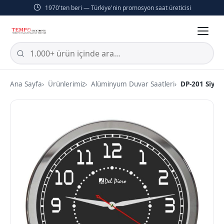
1970'ten beri — Türkiye'nin promosyon saat üreticisi
Ana Sayfa
Ürünlerimiz
Alüminyum Duvar Saatleri
DP-201 Siya