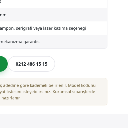
0
 mm
tampon, serigrafi veya lazer kazıma seçeneği
l mekanizma garantisi
l
0212 486 15 15
riş adedine göre kademeli belirlenir. Model kodunu
yat listesini isteyebilirsiniz. Kurumsal siparişlerde
 hazırlanır.