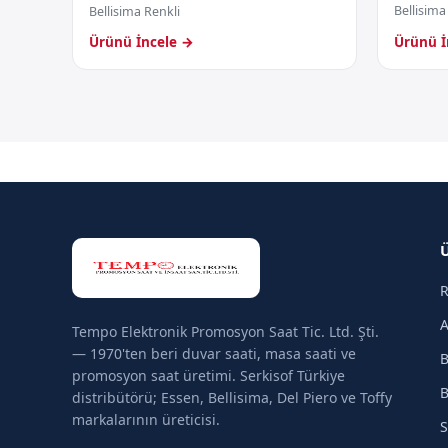
Bellisima
Bellisima Renkli
Ürünü İncele →
Ürünü İ
R
A
Tempo Elektronik Promosyon Saat Tic. Ltd. Şti.
— 1970'ten beri duvar saati, masa saati ve
B
promosyon saat üretimi. Serkisof Türkiye
B
distribütörü; Essen, Bellisima, Del Piero ve Toffy
markalarının üreticisi.
S