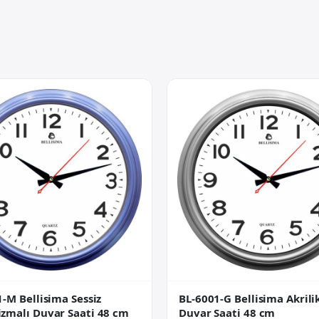
-M Bellisima Sessiz
BL-6001-G Bellisima Akrili
zmalı Duvar Saati 48 cm
Duvar Saati 48 cm