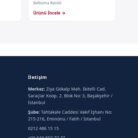
Bellisima Renkli
Ürünü İncele →
İletişim
Merkez:
Ziya Gökalp Mah. İkitelli Cad.
Saraçlar Koop. 2. Blok No: 3, Başakşehir /
İstanbul
Şube:
Tahtakale Caddesi Vakıf İşhanı No:
215-216, Eminönü / Fatih / İstanbul
0212 486 15 15
+90 549 597 77 77