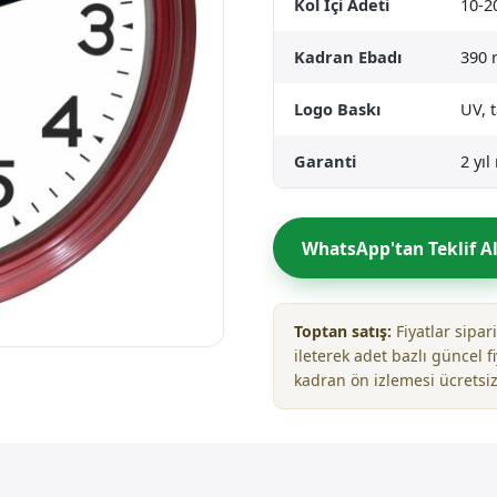
Kol İçi Adeti
10-2
Kadran Ebadı
390
Logo Baskı
UV, 
Garanti
2 yı
WhatsApp'tan Teklif A
Toptan satış:
Fiyatlar sipa
ileterek adet bazlı güncel fi
kadran ön izlemesi ücretsiz