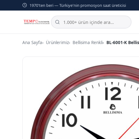
1970'ten beri — Türkiye'nin promosyon saat üreticisi
Ana Sayfa
Ürünlerimiz
Bellisima Renkli
BL-6001-K Belli