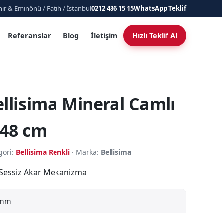
ir & Eminönü / Fatih / İstanbul
0212 486 15 15
WhatsApp Teklif
Referanslar
Blog
İletişim
Hızlı Teklif Al
ellisima Mineral Camlı
 48 cm
gori:
Bellisima Renkli
· Marka:
Bellisima
· Sessiz Akar Mekanizma
 mm