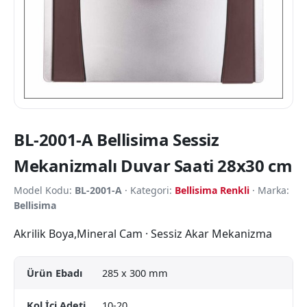
BL-2001-A Bellisima Sessiz
Mekanizmalı Duvar Saati 28x30 cm
Model Kodu:
BL-2001-A
· Kategori:
Bellisima Renkli
· Marka:
Bellisima
Akrilik Boya,Mineral Cam · Sessiz Akar Mekanizma
Ürün Ebadı
285 x 300 mm
Kol İçi Adeti
10-20