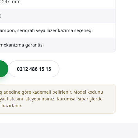
 x 247 mm
0
tampon, serigrafi veya lazer kazıma seçeneği
l mekanizma garantisi
l
0212 486 15 15
riş adedine göre kademeli belirlenir. Model kodunu
yat listesini isteyebilirsiniz. Kurumsal siparişlerde
 hazırlanır.