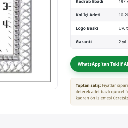
Kadrab Ebadı
197
Kol İçi Adeti
10-2
Logo Baskı
UV, 
Garanti
2 yı
WhatsApp'tan Teklif A
Toptan satış:
Fiyatlar sipa
ileterek adet bazlı güncel fi
kadran ön izlemesi ücretsiz