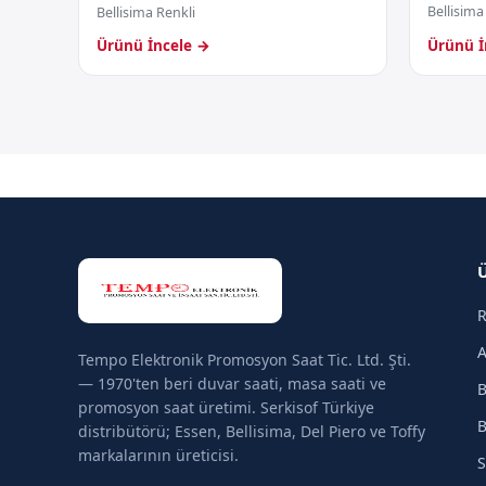
Bellisima
Bellisima Renkli
Ürünü İncele →
Ürünü İ
R
A
Tempo Elektronik Promosyon Saat Tic. Ltd. Şti.
— 1970'ten beri duvar saati, masa saati ve
B
promosyon saat üretimi. Serkisof Türkiye
B
distribütörü; Essen, Bellisima, Del Piero ve Toffy
markalarının üreticisi.
S