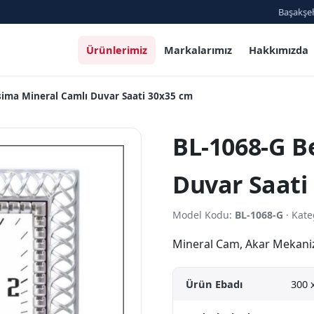
Başakşeh
Ürünlerimiz
Markalarımız
Hakkımızda
isima Mineral Camlı Duvar Saati 30x35 cm
BL-1068-G B
Duvar Saati
Model Kodu:
BL-1068-G
· Kate
Mineral Cam, Akar Mekan
Ürün Ebadı
300 