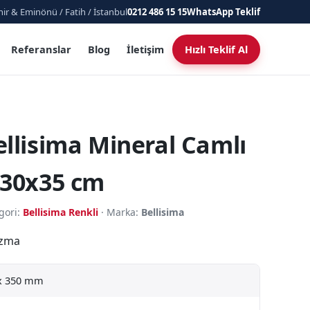
ir & Eminönü / Fatih / İstanbul
0212 486 15 15
WhatsApp Teklif
Referanslar
Blog
İletişim
Hızlı Teklif Al
ellisima Mineral Camlı
 30x35 cm
gori:
Bellisima Renkli
· Marka:
Bellisima
izma
x 350 mm