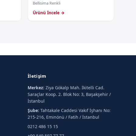
Bellisima Renkli
Ürünü İncele →
İletişim
Merkez:
Ziya Gökalp Mah. İkitelli Cad.
Saraçlar Koop. 2. Blok No: 3, Başakşehir /
İstanbul
Şube:
Tahtakale Caddesi Vakıf İşhanı No:
215-216, Eminönü / Fatih / İstanbul
0212 486 15 15
+90 549 597 77 77