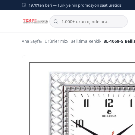
1970'ten beri — Türkiye'nin promosyon saat üreticisi
Ana Sayfa
Ürünlerimiz
Bellisima Renkli
BL-1068-G Bell