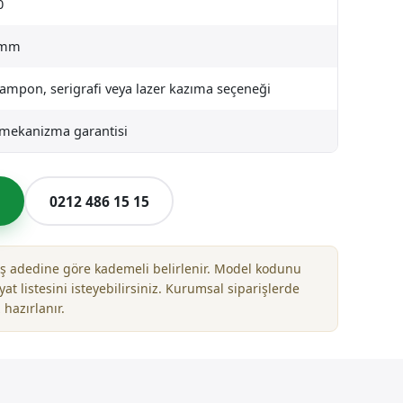
0
 mm
tampon, serigrafi veya lazer kazıma seçeneği
l mekanizma garantisi
l
0212 486 15 15
riş adedine göre kademeli belirlenir. Model kodunu
yat listesini isteyebilirsiniz. Kurumsal siparişlerde
 hazırlanır.