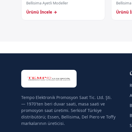
Bellisima Ayetli Modeller
Bellisima
Ürünü İncele →
Ürünü İ
R
A
Tempo Elektronik Promosyon Saat Tic. Ltd. Şti.
— 1970'ten beri duvar saati, masa saati ve
B
promosyon saat üretimi. Serkisof Türkiye
B
distribütörü; Essen, Bellisima, Del Piero ve Toffy
markalarının üreticisi.
S