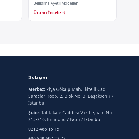
Bellisima Ayetli Modeller
Ürünü İncele →
İletişim
Merkez:
Ziya Gökalp Mah. İkitelli Cad.
Saraçlar Koop. 2. Blok No: 3, Başakşehir /
İstanbul
Şube:
Tahtakale Caddesi Vakıf İşhanı No:
215-216, Eminönü / Fatih / İstanbul
0212 486 15 15
+90 549 597 77 77