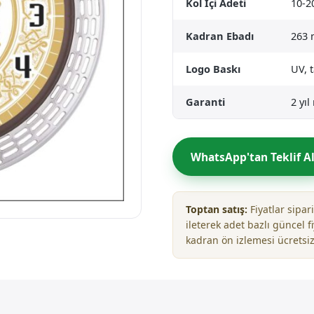
Kol İçi Adeti
10-2
Kadran Ebadı
263
Logo Baskı
UV, 
Garanti
2 yı
WhatsApp'tan Teklif A
Toptan satış:
Fiyatlar sipa
ileterek adet bazlı güncel fi
kadran ön izlemesi ücretsiz