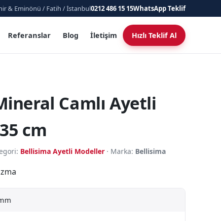
ir & Eminönü / Fatih / İstanbul
0212 486 15 15
WhatsApp Teklif
Referanslar
Blog
İletişim
Hızlı Teklif Al
ineral Camlı Ayetli
 35 cm
egori:
Bellisima Ayetli Modeller
· Marka:
Bellisima
izma
 mm