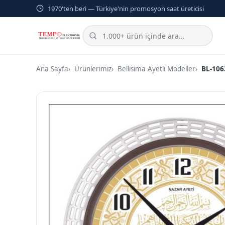
1970'ten beri — Türkiye'nin promosyon saat üreticisi
Ana Sayfa
Ürünlerimiz
Bellisima Ayetli Modeller
BL-106