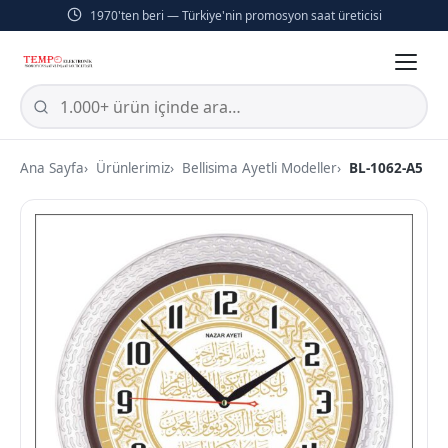
1970'ten beri — Türkiye'nin promosyon saat üreticisi
Ana Sayfa
Ürünlerimiz
Bellisima Ayetli Modeller
BL-1062-A5 Min