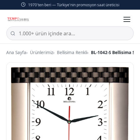
1970'ten beri — Türkiye'nin promosyon saat üreticisi
Ana Sayfa
Ürünlerimiz
Bellisima Renkli
BL-1042-S Bellisima Se