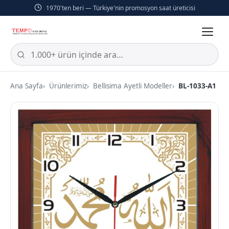
1970'ten beri — Türkiye'nin promosyon saat üreticisi
Ana Sayfa
Ürünlerimiz
Bellisima Ayetli Modeller
BL-1033-A1 Kar