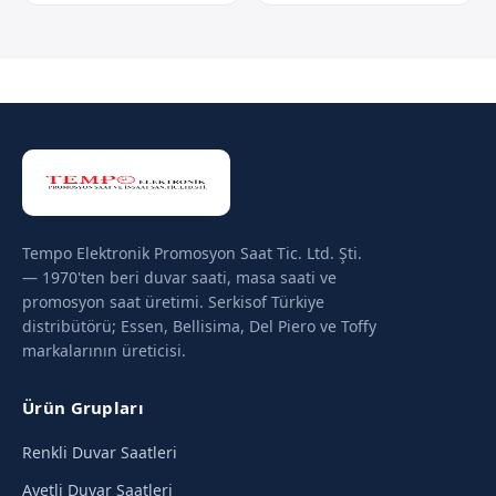
Tempo Elektronik Promosyon Saat Tic. Ltd. Şti.
— 1970'ten beri duvar saati, masa saati ve
promosyon saat üretimi. Serkisof Türkiye
distribütörü; Essen, Bellisima, Del Piero ve Toffy
markalarının üreticisi.
Ürün Grupları
Renkli Duvar Saatleri
Ayetli Duvar Saatleri