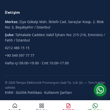
İletişim
Merkez:
Ziya Gökalp Mah. İkitelli Cad. Saraçlar Koop. 2. Blok
No: 3, Başakşehir / İstanbul
Şube:
Tahtakale Caddesi Vakıf İşhanı No: 215-216, Eminönü /
Fatih / İstanbul
0212 486 15 15
+90 549 597 77 77
Hafta içi 09.00–19.00 · Cmt 10.00–17.00
© 2026 Tempo Elektronik Promosyon Saat Tic. Ltd. Şti. — Tüm hakları
saklıdır.
KVKK
Gizlilik Politikası
Kullanım Şartları
·
·