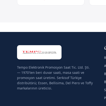
R
A
Tempo Elektronik Promosyon Saat Tic. Ltd. Şti.
— 1970'ten beri duvar saati, masa saati ve
B
promosyon saat üretimi. Serkisof Türkiye
B
distribütörü; Essen, Bellisima, Del Piero ve Toffy
markalarının üreticisi.
S
P