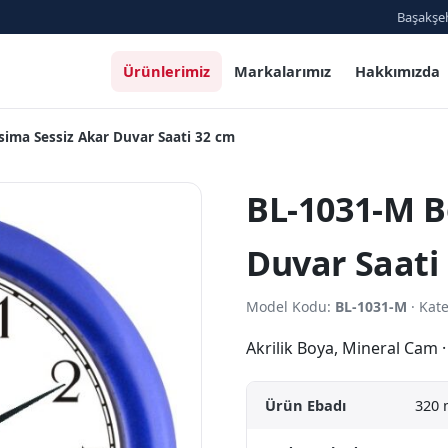
Başakşeh
Ürünlerimiz
Markalarımız
Hakkımızda
sima Sessiz Akar Duvar Saati 32 cm
BL-1031-M Be
Duvar Saati
Model Kodu:
BL-1031-M
· Kat
Akrilik Boya, Mineral Cam ·
Ürün Ebadı
320