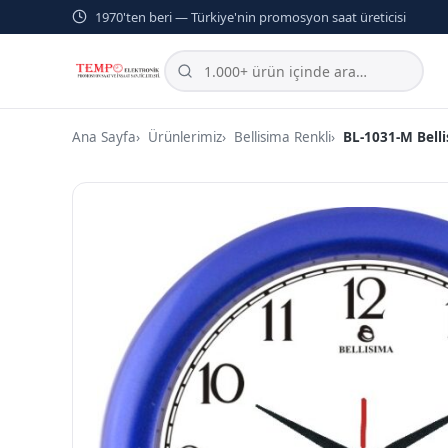
1970'ten beri — Türkiye'nin promosyon saat üreticisi
Ana Sayfa
Ürünlerimiz
Bellisima Renkli
BL-1031-M Belli