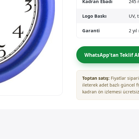
Kadran Ebadı
245
Logo Baskı
UV, 
Garanti
2 yı
WhatsApp'tan Teklif A
Toptan satış:
Fiyatlar sipa
ileterek adet bazlı güncel fi
kadran ön izlemesi ücretsiz