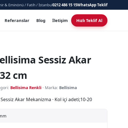
ir & Eminönü / Fatih / İstanbul
0212 486 15 15
WhatsApp Teklif
Referanslar
Blog
İletişim
Hızlı Teklif Al
llisima Sessiz Akar
 32 cm
egori:
Bellisima Renkli
· Marka:
Bellisima
 Sessiz Akar Mekanizma · Kol içi adeti;10-20
 mm