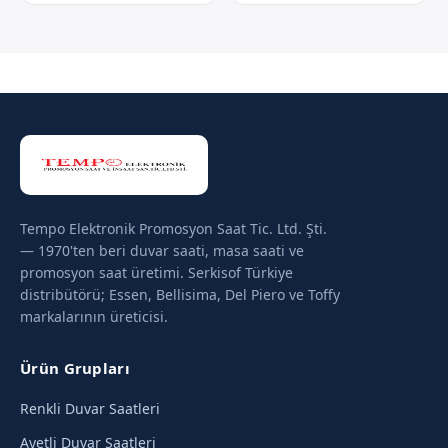
Tempo Elektronik Promosyon Saat Tic. Ltd. Şti.
— 1970'ten beri duvar saati, masa saati ve
promosyon saat üretimi. Serkisof Türkiye
distribütörü; Essen, Bellisima, Del Piero ve Toffy
markalarının üreticisi.
Ürün Grupları
Renkli Duvar Saatleri
Ayetli Duvar Saatleri