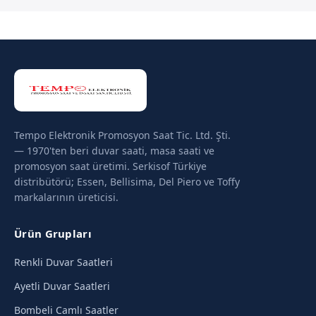
Tempo Elektronik Promosyon Saat Tic. Ltd. Şti.
— 1970'ten beri duvar saati, masa saati ve
promosyon saat üretimi. Serkisof Türkiye
distribütörü; Essen, Bellisima, Del Piero ve Toffy
markalarının üreticisi.
Ürün Grupları
Renkli Duvar Saatleri
Ayetli Duvar Saatleri
Bombeli Camlı Saatler