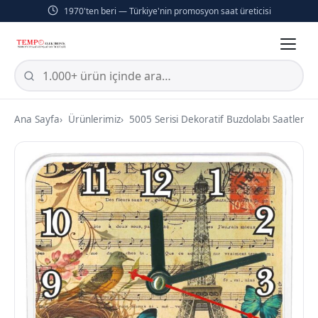
1970'ten beri — Türkiye'nin promosyon saat üreticisi
Ana Sayfa
Ürünlerimiz
5005 Serisi Dekoratif Buzdolabı Saatleri