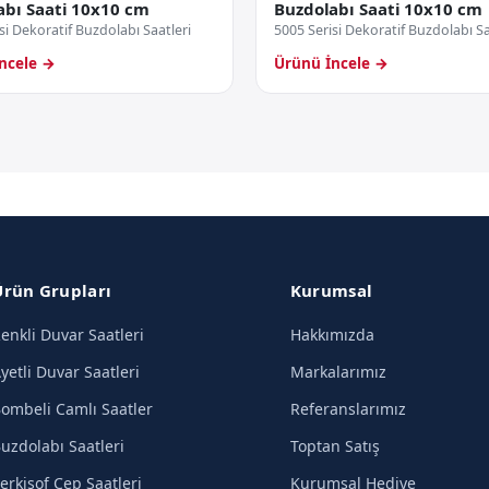
abı Saati 10x10 cm
Buzdolabı Saati 10x10 cm
si Dekoratif Buzdolabı Saatleri
5005 Serisi Dekoratif Buzdolabı Sa
ncele →
Ürünü İncele →
Ürün Grupları
Kurumsal
enkli Duvar Saatleri
Hakkımızda
yetli Duvar Saatleri
Markalarımız
ombeli Camlı Saatler
Referanslarımız
uzdolabı Saatleri
Toptan Satış
erkisof Cep Saatleri
Kurumsal Hediye