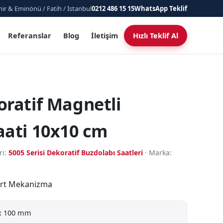
ir & Eminönü / Fatih / İstanbul
0212 486 15 15
WhatsApp Teklif
Referanslar
Blog
İletişim
Hızlı Teklif Al
oratif Magnetli
aati 10x10 cm
ri:
5005 Serisi Dekoratif Buzdolabı Saatleri
· Marka:
dart Mekanizma
x 100 mm