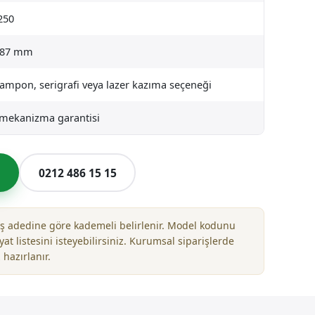
250
 87 mm
tampon, serigrafi veya lazer kazıma seçeneği
l mekanizma garantisi
l
0212 486 15 15
riş adedine göre kademeli belirlenir. Model kodunu
yat listesini isteyebilirsiniz. Kurumsal siparişlerde
 hazırlanır.