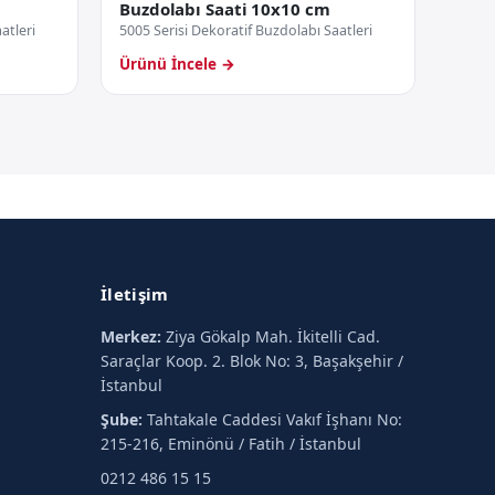
Buzdolabı Saati 10x10 cm
atleri
5005 Serisi Dekoratif Buzdolabı Saatleri
Ürünü İncele →
İletişim
Merkez:
Ziya Gökalp Mah. İkitelli Cad.
Saraçlar Koop. 2. Blok No: 3, Başakşehir /
İstanbul
Şube:
Tahtakale Caddesi Vakıf İşhanı No:
215-216, Eminönü / Fatih / İstanbul
0212 486 15 15