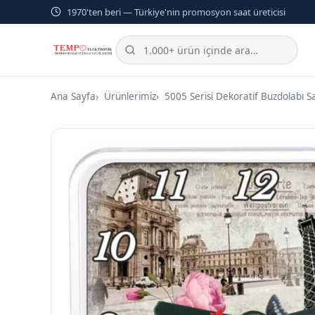
1970'ten beri — Türkiye'nin promosyon saat üreticisi
Ana Sayfa
Ürünlerimiz
5005 Serisi Dekoratif Buzdolabı Sa