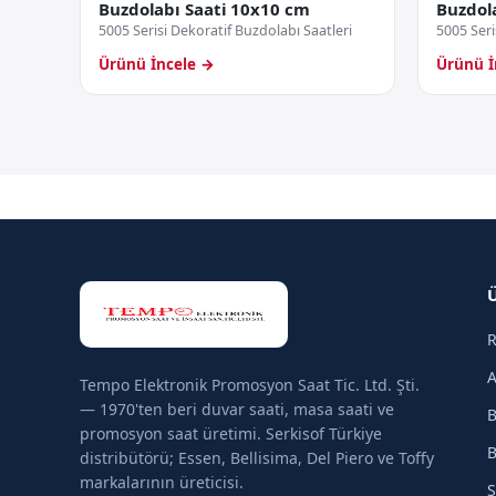
Buzdolabı Saati 10x10 cm
Buzdol
5005 Serisi Dekoratif Buzdolabı Saatleri
5005 Seri
Ürünü İncele →
Ürünü İ
R
A
Tempo Elektronik Promosyon Saat Tic. Ltd. Şti.
— 1970'ten beri duvar saati, masa saati ve
B
promosyon saat üretimi. Serkisof Türkiye
B
distribütörü; Essen, Bellisima, Del Piero ve Toffy
markalarının üreticisi.
S