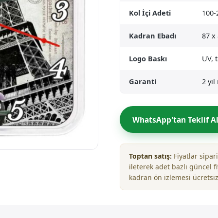
Kol İçi Adeti
100-
Kadran Ebadı
87 x
Logo Baskı
UV, 
Garanti
2 yı
WhatsApp'tan Teklif A
Toptan satış:
Fiyatlar sipa
ileterek adet bazlı güncel fi
kadran ön izlemesi ücretsiz