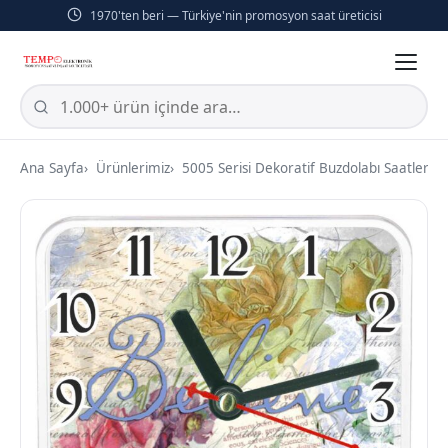
1970'ten beri — Türkiye'nin promosyon saat üreticisi
Ana Sayfa
Ürünlerimiz
5005 Serisi Dekoratif Buzdolabı Saatleri