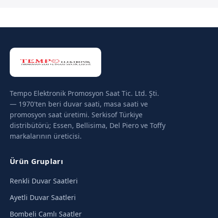
Tempo Elektronik Promosyon Saat Tic. Ltd. Şti.
— 1970'ten beri duvar saati, masa saati ve
promosyon saat üretimi. Serkisof Türkiye
distribütörü; Essen, Bellisima, Del Piero ve Toffy
markalarının üreticisi.
Ürün Grupları
Renkli Duvar Saatleri
Ayetli Duvar Saatleri
Bombeli Camlı Saatler