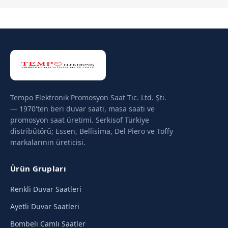
Tempo Elektronik Promosyon Saat Tic. Ltd. Şti.
— 1970'ten beri duvar saati, masa saati ve
promosyon saat üretimi. Serkisof Türkiye
distribütörü; Essen, Bellisima, Del Piero ve Toffy
markalarının üreticisi.
Ürün Grupları
Renkli Duvar Saatleri
Ayetli Duvar Saatleri
Bombeli Camlı Saatler