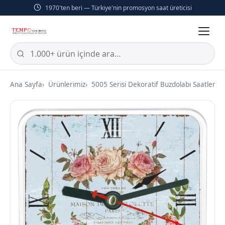
1970'ten beri — Türkiye'nin promosyon saat üreticisi
Ana Sayfa
Ürünlerimiz
5005 Serisi Dekoratif Buzdolabı Saatleri