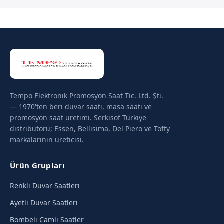
Tempo Elektronik Promosyon Saat Tic. Ltd. Şti.
— 1970'ten beri duvar saati, masa saati ve
promosyon saat üretimi. Serkisof Türkiye
distribütörü; Essen, Bellisima, Del Piero ve Toffy
markalarının üreticisi.
Ürün Grupları
Renkli Duvar Saatleri
Ayetli Duvar Saatleri
Bombeli Camlı Saatler