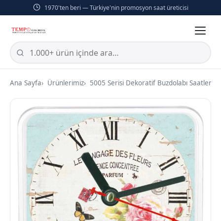
1970'ten beri — Türkiye'nin promosyon saat üreticisi
Ana Sayfa
Ürünlerimiz
5005 Serisi Dekoratif Buzdolabı Saatleri