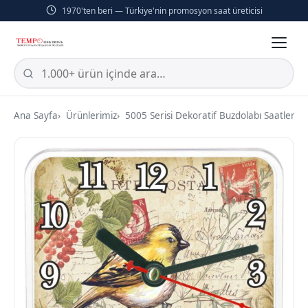
1970'ten beri — Türkiye'nin promosyon saat üreticisi
Ana Sayfa
Ürünlerimiz
5005 Serisi Dekoratif Buzdolabı Saatleri