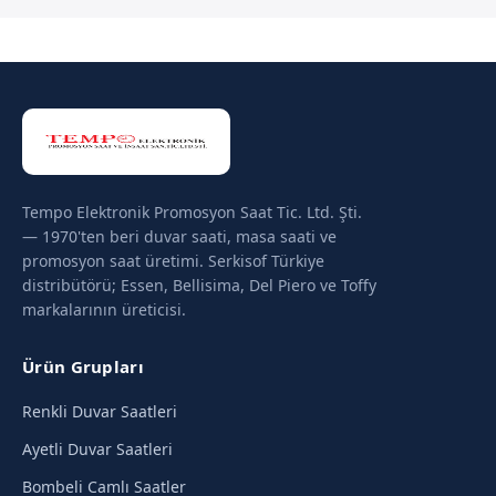
Tempo Elektronik Promosyon Saat Tic. Ltd. Şti.
— 1970'ten beri duvar saati, masa saati ve
promosyon saat üretimi. Serkisof Türkiye
distribütörü; Essen, Bellisima, Del Piero ve Toffy
markalarının üreticisi.
Ürün Grupları
Renkli Duvar Saatleri
Ayetli Duvar Saatleri
Bombeli Camlı Saatler