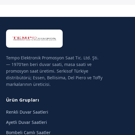
Tempo Elektronik Promosyon Saat Tic. Ltd. Şti.
— 1970'ten beri duvar saati, masa saati ve
promosyon saat üretimi. Serkisof Türkiye
distribütörü; Essen, Bellisima, Del Piero ve Toffy
markalarının üreticisi.
Ürün Grupları
Renkli Duvar Saatleri
Ayetli Duvar Saatleri
Bombeli Camlı Saatler