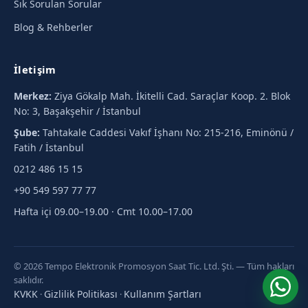
Sık Sorulan Sorular
Blog & Rehberler
İletişim
Merkez:
Ziya Gökalp Mah. İkitelli Cad. Saraçlar Koop. 2. Blok
No: 3, Başakşehir / İstanbul
Şube:
Tahtakale Caddesi Vakıf İşhanı No: 215-216, Eminönü /
Fatih / İstanbul
0212 486 15 15
+90 549 597 77 77
Hafta içi 09.00–19.00 · Cmt 10.00–17.00
© 2026 Tempo Elektronik Promosyon Saat Tic. Ltd. Şti. — Tüm hakları
saklıdır.
KVKK
Gizlilik Politikası
Kullanım Şartları
·
·