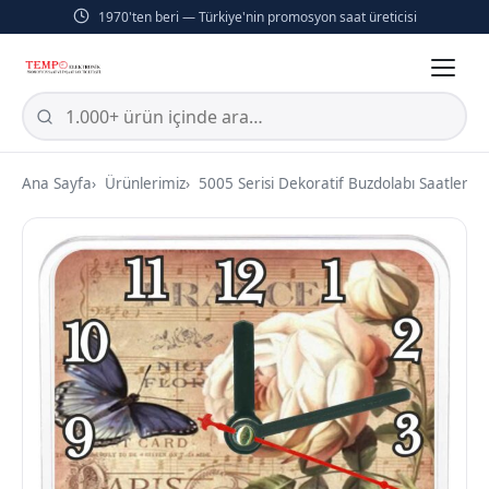
1970'ten beri — Türkiye'nin promosyon saat üreticisi
Ana Sayfa
Ürünlerimiz
5005 Serisi Dekoratif Buzdolabı Saatleri