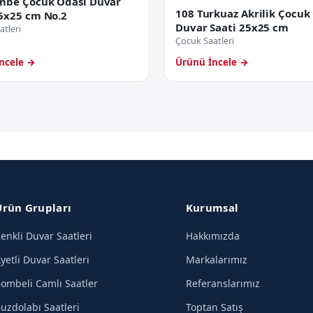
mbe Çocuk Odası Duvar
108 Turkuaz Akrilik Çocuk
25x25 cm No.2
Duvar Saati 25x25 cm
tleri
Çocuk Saatleri
ncele →
Ürünü İncele →
Ürün Grupları
Kurumsal
enkli Duvar Saatleri
Hakkımızda
yetli Duvar Saatleri
Markalarımız
ombeli Camlı Saatler
Referanslarımız
uzdolabı Saatleri
Toptan Satış