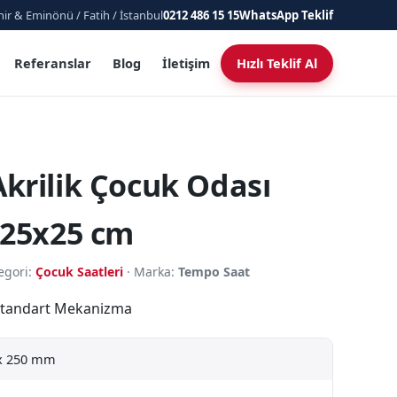
ir & Eminönü / Fatih / İstanbul
0212 486 15 15
WhatsApp Teklif
Referanslar
Blog
İletişim
Hızlı Teklif Al
krilik Çocuk Odası
 25x25 cm
egori:
Çocuk Saatleri
· Marka:
Tempo Saat
· Standart Mekanizma
x 250 mm