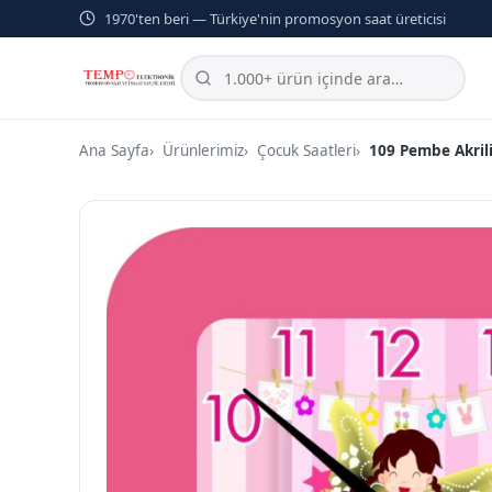
1970'ten beri — Türkiye'nin promosyon saat üreticisi
Ana Sayfa
Ürünlerimiz
Çocuk Saatleri
109 Pembe Akril