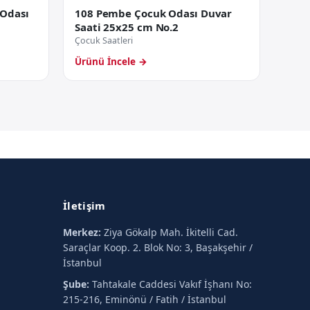
 Odası
108 Pembe Çocuk Odası Duvar
Saati 25x25 cm No.2
Çocuk Saatleri
Ürünü İncele →
İletişim
Merkez:
Ziya Gökalp Mah. İkitelli Cad.
Saraçlar Koop. 2. Blok No: 3, Başakşehir /
İstanbul
Şube:
Tahtakale Caddesi Vakıf İşhanı No:
215-216, Eminönü / Fatih / İstanbul