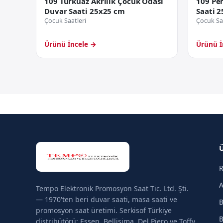
109 Turkuaz Akrilik Çocuk Odası
109 Pe
Duvar Saati 25x25 cm
Saati 
Çocuk Saatleri
Çocuk Saa
Ürünü İncele →
Ürünü İ
R
A
Tempo Elektronik Promosyon Saat Tic. Ltd. Şti.
— 1970'ten beri duvar saati, masa saati ve
B
promosyon saat üretimi. Serkisof Türkiye
B
distribütörü; Essen, Bellisima, Del Piero ve Toffy