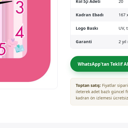
Kol İçi Adeti
20
Kadran Ebadı
167 
Logo Baskı
UV, 
Garanti
2 yı
WhatsApp'tan Teklif A
Toptan satış:
Fiyatlar sipa
ileterek adet bazlı güncel fi
kadran ön izlemesi ücretsiz