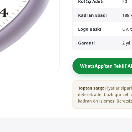
Kol İçi Adeti
20
Kadran Ebadı
188 
Logo Baskı
UV, 
Garanti
2 yı
WhatsApp'tan Teklif A
Toptan satış:
Fiyatlar sipa
ileterek adet bazlı güncel fi
kadran ön izlemesi ücretsiz