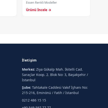
Essen Renkli Modeller
Ürünü İncele →
İletişim
Merkez:
Ziya Gökalp Mah. İkitelli Cad.
Saraçlar Koop. 2. Blok No: 3, Başakşehir /
İstanbul
Şube:
Tahtakale Caddesi Vakıf İşhanı No:
215-216, Eminönü / Fatih / İstanbul
0212 486 15 15
+90 549 597 77 77