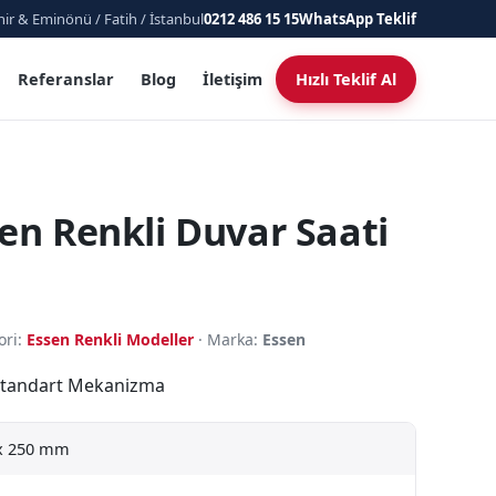
ir & Eminönü / Fatih / İstanbul
0212 486 15 15
WhatsApp Teklif
Referanslar
Blog
İletişim
Hızlı Teklif Al
en Renkli Duvar Saati
ori:
Essen Renkli Modeller
· Marka:
Essen
· Standart Mekanizma
x 250 mm