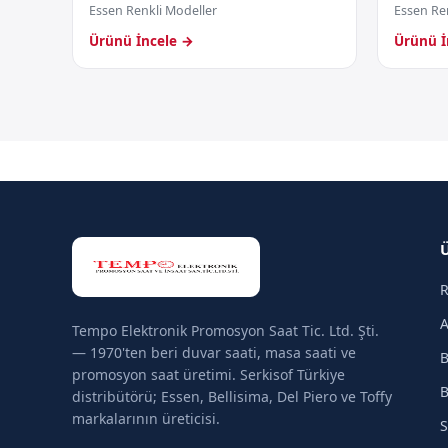
Essen Renkli Modeller
Essen Re
Ürünü İncele →
Ürünü İ
R
A
Tempo Elektronik Promosyon Saat Tic. Ltd. Şti.
— 1970'ten beri duvar saati, masa saati ve
B
promosyon saat üretimi. Serkisof Türkiye
B
distribütörü; Essen, Bellisima, Del Piero ve Toffy
markalarının üreticisi.
S